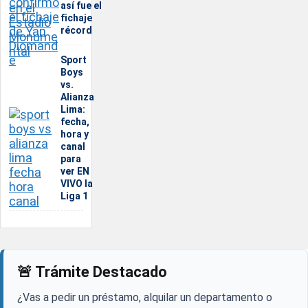
así fue el
fichaje
récord
Sport
Boys
vs.
Alianza
Lima:
fecha,
hora y
canal
para
ver EN
VIVO la
Liga 1
🚨 Trámite Destacado
¿Vas a pedir un préstamo, alquilar un departamento o