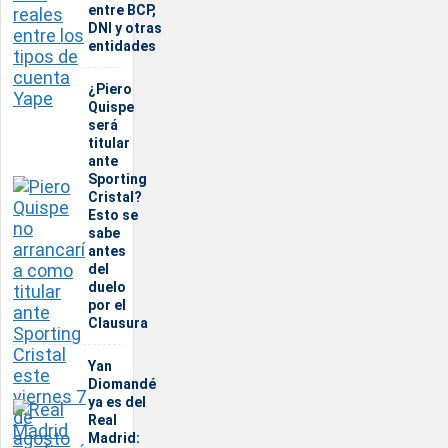
entre BCP,
DNI y otras
entidades
¿Piero
Quispe
será
titular
ante
Sporting
Cristal?
Esto se
sabe
antes
del
duelo
por el
Clausura
Yan
Diomandé
ya es del
Real
Madrid: