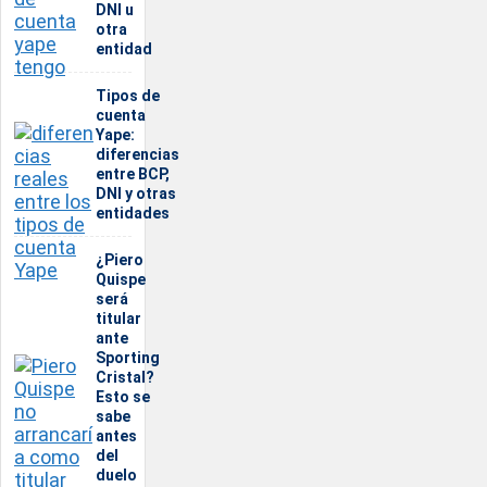
DNI u
otra
entidad
Tipos de
cuenta
Yape:
diferencias
entre BCP,
DNI y otras
entidades
¿Piero
Quispe
será
titular
ante
Sporting
Cristal?
Esto se
sabe
antes
del
duelo