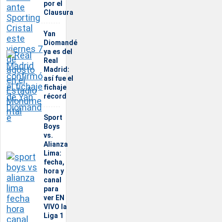
por el
Clausura
Yan
Diomandé
ya es del
Real
Madrid:
así fue el
fichaje
récord
Sport
Boys
vs.
Alianza
Lima:
fecha,
hora y
canal
para
ver EN
VIVO la
Liga 1